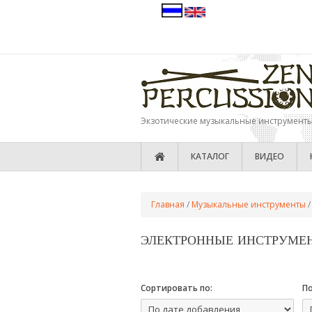
Перейти к основному содержанию
Экзотические музыкальные инструмент
КАТАЛОГ
ВИДЕО
ВЫ ЗДЕСЬ
Главная
/
Музыкальные инструменты
/
ЭЛЕКТРОННЫЕ ИНСТРУМЕ
Сортировать по:
П